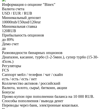
Информация о опционе "Binex"
Валюта счета
USD / EUR / RUB
Минимальный депозит
10000rub/150usd/120eur
Минимальная ставка
120RUB
Прибыльность опционов
до 89%
Демо счет
да
Разновидности бинарных опционов
Диапазон, касание, турбо (1-2-5мин.), супер турбо (15-30-
45сек.)
Регуляторы
FCS
Саппорт мейл / телефон / чат / скайп
есть / есть / есть / нет
Колличество активов / российский
Валютa, золото, сырьё, биткоин, акции
Бонусы
Промо-купон при пополнении баланса на 10 000 RUB.
Способы пополнения / вывода денег
Переводы через банк, электронные кошельки.