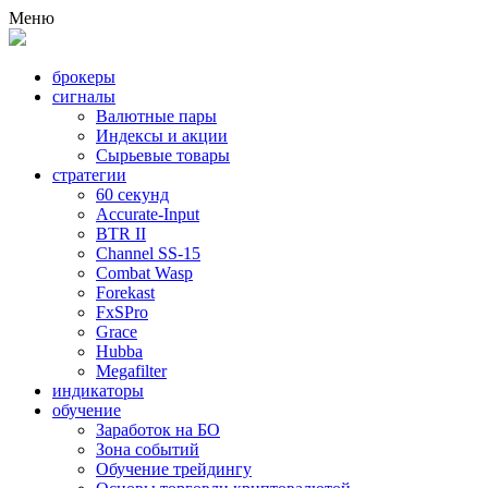
Меню
брокеры
сигналы
Валютные пары
Индексы и акции
Сырьевые товары
стратегии
60 секунд
Accurate-Input
BTR II
Channel SS-15
Combat Wasp
Forekast
FxSPro
Grace
Hubba
Megafilter
индикаторы
обучение
Заработок на БО
Зона событий
Обучение трейдингу