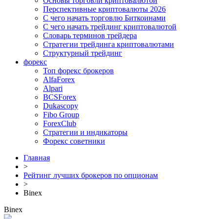
Основы торговли криптовалютой
Перспективные криптовалюты 2026
С чего начать торговлю Биткоинами
С чего начать трейдинг криптовалютой
Словарь терминов трейдера
Стратегии трейдинга криптовалютами
Структурный трейдинг
форекс
Топ форекс брокеров
AlfaForex
Alpari
BСSForex
Dukascopy
Fibo Group
ForexClub
Стратегии и индикаторы
Форекс советники
Главная
>
Рейтинг лучших брокеров по опционам
>
Binex
Binex