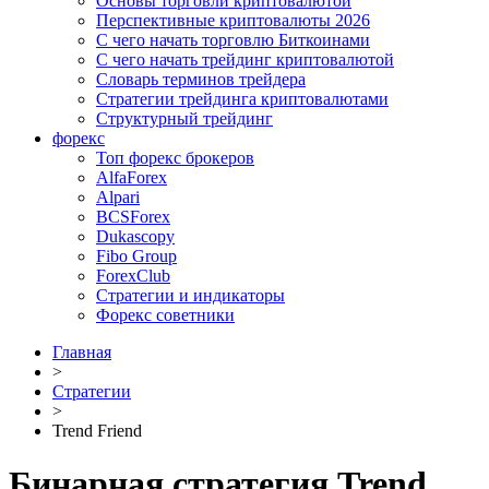
Основы торговли криптовалютой
Перспективные криптовалюты 2026
С чего начать торговлю Биткоинами
С чего начать трейдинг криптовалютой
Словарь терминов трейдера
Стратегии трейдинга криптовалютами
Структурный трейдинг
форекс
Топ форекс брокеров
AlfaForex
Alpari
BСSForex
Dukascopy
Fibo Group
ForexClub
Стратегии и индикаторы
Форекс советники
Главная
>
Стратегии
>
Trend Friend
Бинарная стратегия Trend