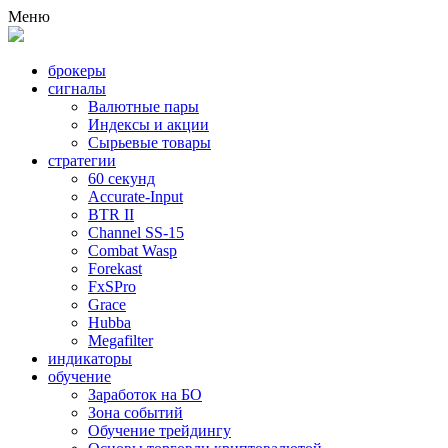
Меню
брокеры
сигналы
Валютные пары
Индексы и акции
Сырьевые товары
стратегии
60 секунд
Accurate-Input
BTR II
Channel SS-15
Combat Wasp
Forekast
FxSPro
Grace
Hubba
Megafilter
индикаторы
обучение
Заработок на БО
Зона событий
Обучение трейдингу