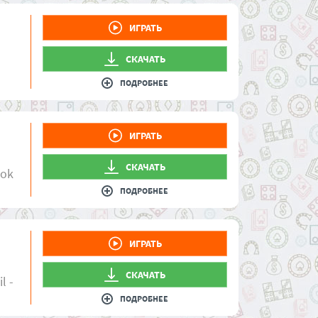
ИГРАТЬ
СКАЧАТЬ
ПОДРОБНЕЕ
ИГРАТЬ
СКАЧАТЬ
ook
ПОДРОБНЕЕ
ИГРАТЬ
СКАЧАТЬ
l -
ПОДРОБНЕЕ