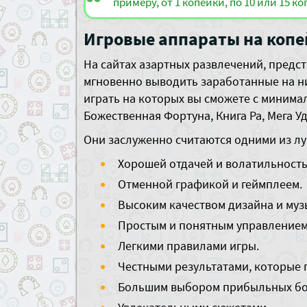
примеру, от 1 копейки, по 10 или 15 
Игровые аппараты на копе
На сайтах азартных развлечений, предс
мгновенно выводить заработанные на н
играть на которых вы сможете с минима
Божественная Фортуна, Книга Ра, Мега У
Они заслуженно считаются одними из лу
Хорошей отдачей и волатильност
Отменной графикой и геймплеем.
Высоким качеством дизайна и му
Простым и понятным управлением
Легкими правилами игры.
Честными результатами, которые 
Большим выбором прибыльных бо