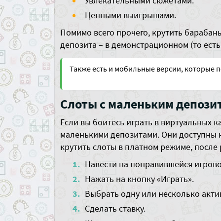
Увлекательными сюжетами.
Ценными выигрышами.
Помимо всего прочего, крутить барабаны
депозита – в демонстрационном (то есть
Также есть и мобильные версии, которые 
Слоты с маленьким депози
Если вы боитесь играть в виртуальных к
маленькими депозитами. Они доступны н
крутить слоты в платном режиме, после
Навести на понравившейся игрово
Нажать на кнопку «Играть».
Выбрать одну или несколько акти
Сделать ставку.