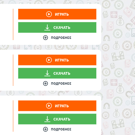
ИГРАТЬ
СКАЧАТЬ
ПОДРОБНЕЕ
ИГРАТЬ
СКАЧАТЬ
ПОДРОБНЕЕ
ИГРАТЬ
СКАЧАТЬ
ПОДРОБНЕЕ