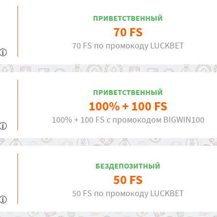
ПРИВЕТСТВЕННЫЙ
70 FS
70 FS по промокоду LUCKBET
ПРИВЕТСТВЕННЫЙ
100% + 100 FS
100% + 100 FS с промокодом BIGWIN100
БЕЗДЕПОЗИТНЫЙ
50 FS
50 FS по промокоду LUCKBET