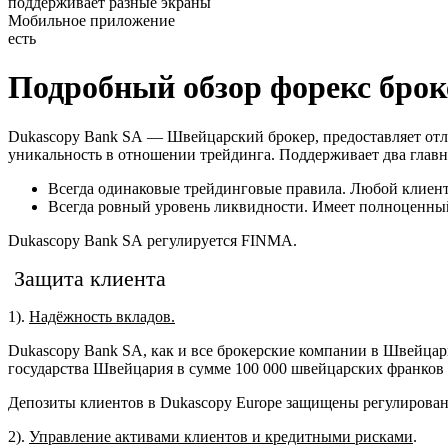
поддерживает разные экраны
Мобильное приложение
есть
Подробный обзор форекс брок
Dukascopy Bank SA — Швейцарский брокер, предоставляет отли
уникальность в отношении трейдинга. Поддерживает два гла
Всегда одинаковые трейдинговые правила. Любой клиент
Всегда ровный уровень ликвидности. Имеет полноценный
Dukascopy Bank SA регулируется FINMA.
Защита клиента
1).
Надёжность вкладов.
Dukascopy Bank SA, как и все брокерские компании в Швейцар
государства Швейцария в сумме 100 000 швейцарских франков
Депозиты клиентов в Dukascopy Europe защищены регулирован
2).
Управление активами клиентов и кредитными рисками
.