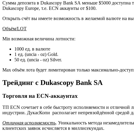
Сумма депозита в Dukascopy Bank SA меньше $5000 доступна т
Dukascopy Europe, т.е. ECN аккаунты от $100.
Открыть счёт вы имеете возможность в желаемой валюте на выб
Объём/LOT
Мin возможная величина лотности:
1000 ед. в валюте
1 ед. (uncia - oz) Gold.
50 ед. (uncia - oz) Silver.
Мax объём лота будет лимитирован только максимально-доступ
Трейдинг с Dukascopy Bank SA
Торговля на ECN-аккаунтах
ТП ЕСN сочетает в себе быстроту исполняемости и отличной л
индустрии. ДукасКопи располагает непревзойдённой средой д
Отличная исполняемость
. Уникальность метода незамедлител
клиентских заявок исчисляется в миллисекундах.