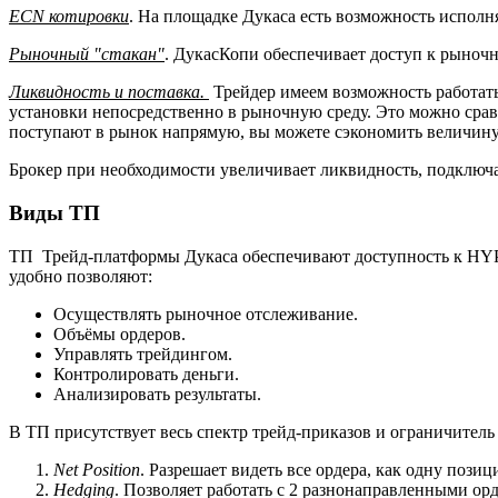
ECN котировки
. На площадке Дукаса есть возможность исполня
Рыночный "стакан"
. ДукасКопи обеспечивает доступ к рыноч
Ликвидность и поставка.
Трейдер имеем возможность работать 
установки непосредственно в рыночную среду. Это можно сравни
поступают в рынок напрямую, вы можете сэкономить величину
Брокер при необходимости увеличивает ликвидность, подключа
Виды ТП
ТП Трейд-платформы Дукаса обеспечивают доступность к HYPERL
удобно позволяют:
Осуществлять рыночное отслеживание.
Объёмы ордеров.
Управлять трейдингом.
Контролировать деньги.
Анализировать результаты.
В ТП присутствует весь спектр трейд-приказов и ограничител
Net Position
. Разрешает видеть все ордера, как одну пози
Hedging
. Позволяет работать с 2 разнонаправленными о