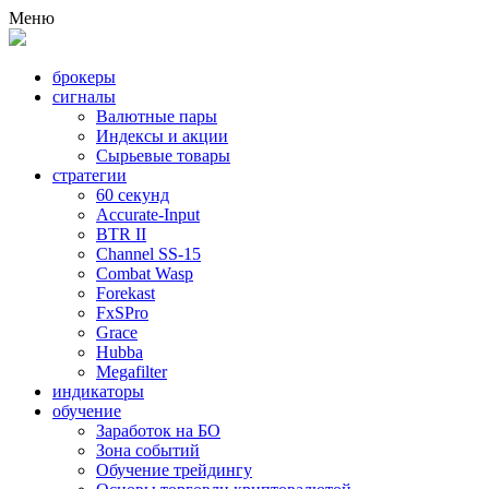
Меню
брокеры
сигналы
Валютные пары
Индексы и акции
Сырьевые товары
стратегии
60 секунд
Accurate-Input
BTR II
Channel SS-15
Combat Wasp
Forekast
FxSPro
Grace
Hubba
Megafilter
индикаторы
обучение
Заработок на БО
Зона событий
Обучение трейдингу