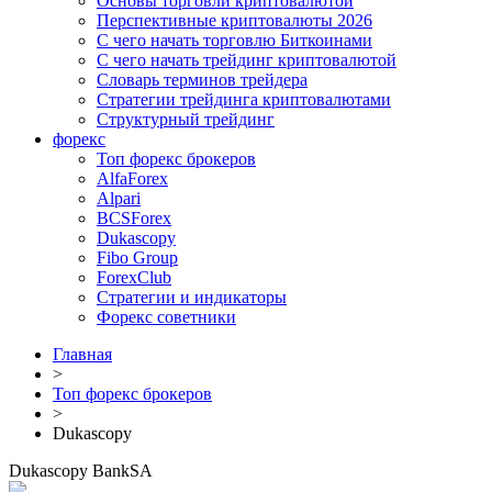
Основы торговли криптовалютой
Перспективные криптовалюты 2026
С чего начать торговлю Биткоинами
С чего начать трейдинг криптовалютой
Словарь терминов трейдера
Стратегии трейдинга криптовалютами
Структурный трейдинг
форекс
Топ форекс брокеров
AlfaForex
Alpari
BСSForex
Dukascopy
Fibo Group
ForexClub
Стратегии и индикаторы
Форекс советники
Главная
>
Топ форекс брокеров
>
Dukascopy
Dukascopy BankSA