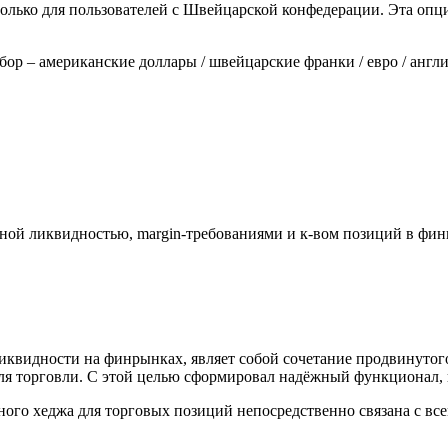
олько для пользователей с Швейцарской конфедерации. Эта опц
ор – американские доллары / швейцарские франки / евро / англи
ной ликвидностью, margin-требованиями и к-вом позиций в фин
иквидности на финрынках, являет собой сочетание продвинутого
ля торговли. С этой целью сформировал надёжный функционал,
ьного хеджа для торговых позиций непосредственно связана с в