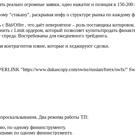
ть реально огромные заявки, одно нажатие и позиция в 150-200
ному "стакану", раскрывая инфу о структуре рынка по каждому 
с Bid/Offer , что даёт невероятное – роль поставщика котировок
ть с Limit ордером, который позволяет купить/продать финактив
 спреда. Востребованы для ежедневного трейдинга.
я контрагентов извне, которые и хеджируют сделки.
INK "https://www.dukascopy.com/swiss/russian/forex/swfx/" Sw
ь проскальзывания. Два режима работы ТП:
цию, по одному фининструменту.
рдерами по одному фининструменту.