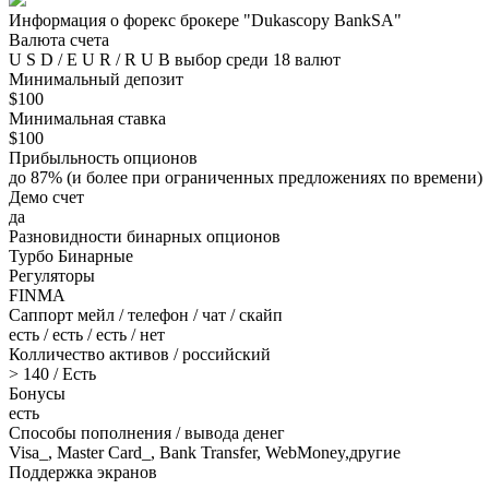
Информация о форекс брокере "Dukascopy BankSA"
Валюта счета
U S D / E U R / R U B выбор среди 18 валют
Минимальный депозит
$100
Минимальная ставка
$100
Прибыльность опционов
до 87% (и более при ограниченных предложениях по времени)
Демо счет
да
Разновидности бинарных опционов
Турбо Бинарные
Регуляторы
FINMA
Саппорт мейл / телефон / чат / скайп
есть / есть / есть / нет
Колличество активов / российский
> 140 / Есть
Бонусы
есть
Способы пополнения / вывода денег
Visa_, Master Card_, Bank Transfer, WebMoney,другие
Поддержка экранов