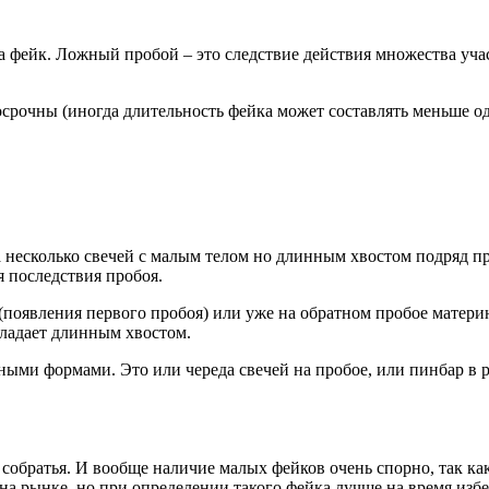
а фейк. Ложный пробой – это следствие действия множества уч
осрочны (иногда длительность фейка может составлять меньше од
а несколько свечей с малым телом но длинным хвостом подряд п
 последствия пробоя.
 (появления первого пробоя) или уже на обратном пробое матери
обладает длинным хвостом.
ми формами. Это или череда свечей на пробое, или пинбар в р
собратья. И вообще наличие малых фейков очень спорно, так к
на рынке, но при определении такого фейка лучше на время изб