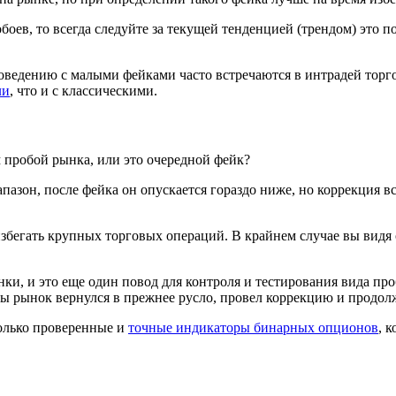
боев, то всегда следуйте за текущей тенденцией (трендом) это 
оведению с малыми фейками часто встречаются в интрадей торг
ли
, что и с классическими.
 пробой рынка, или это очередной фейк?
азон, после фейка он опускается гораздо ниже, но коррекция вс
збегать крупных торговых операций. В крайнем случае вы видя 
нки, и это еще один повод для контроля и тестирования вида п
тобы рынок вернулся в прежнее русло, провел коррекцию и продо
олько проверенные и
точные индикаторы бинарных опционов
, 