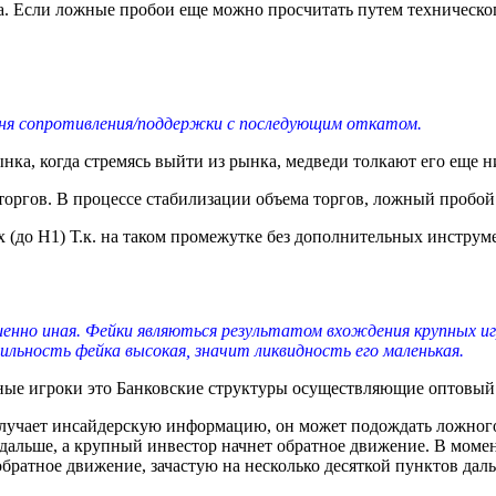
. Если ложные пробои еще можно просчитать путем технического
вня сопротивления/поддержки с последующим откатом.
нка, когда стремясь выйти из рынка, медведи толкают его еще 
торгов. В процессе стабилизации объема торгов, ложный пробой
(до H1) Т.к. на таком промежутке без дополнительных инструм
шенно иная. Фейки являються результатом вхождения крупных и
ильность фейка высокая, значит ликвидность его маленькая.
вные игроки это Банковские структуры осуществляющие оптовый
олучает инсайдерскую информацию, он может подождать ложного
альше, а крупный инвестор начнет обратное движение. В момент
братное движение, зачастую на несколько десяткой пунктов дал