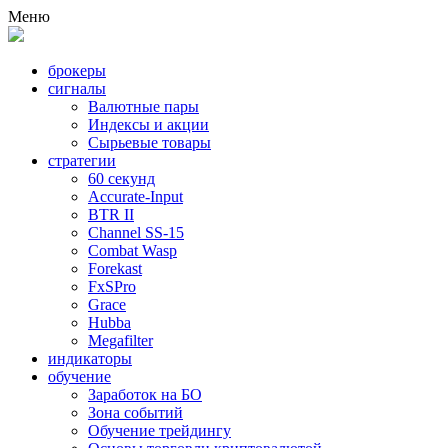
Меню
брокеры
сигналы
Валютные пары
Индексы и акции
Сырьевые товары
стратегии
60 секунд
Accurate-Input
BTR II
Channel SS-15
Combat Wasp
Forekast
FxSPro
Grace
Hubba
Megafilter
индикаторы
обучение
Заработок на БО
Зона событий
Обучение трейдингу