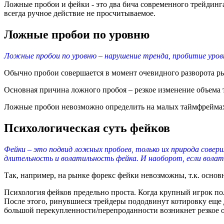
Ложные пробои и фейки - это два бича современного трейдинга
всегда ручное действие не просчитываемое.
Ложные пробои по уровню
Ложные пробои по уровню – нарушение тренда, пробитие уро
Обычно пробои совершается в момент очевидного разворота ры
Основная причина ложного пробоя – резкое изменение объема 
Ложные пробои невозможно определить на малых таймфреймах 
Психологическая суть фейков
Фейки – это подвид ложных пробоев, только их природа совер
длительность и волатильность фейка. И наоборот, если волат
Так, например, на рынке форекс фейки невозможны, т.к. осно
Психология фейков предельно проста. Когда крупный игрок п
После этого, ринувшиеся трейдеры пододвинут котировку еще д
большой перекупленности/перепроданности возникнет резкое о