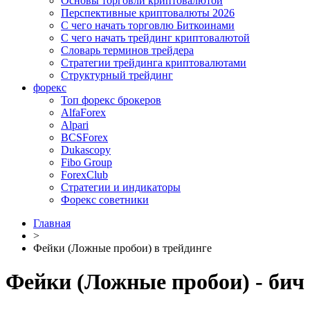
Основы торговли криптовалютой
Перспективные криптовалюты 2026
С чего начать торговлю Биткоинами
С чего начать трейдинг криптовалютой
Словарь терминов трейдера
Стратегии трейдинга криптовалютами
Структурный трейдинг
форекс
Топ форекс брокеров
AlfaForex
Alpari
BСSForex
Dukascopy
Fibo Group
ForexClub
Стратегии и индикаторы
Форекс советники
Главная
>
Фейки (Ложные пробои) в трейдинге
Фейки (Ложные пробои) - бич