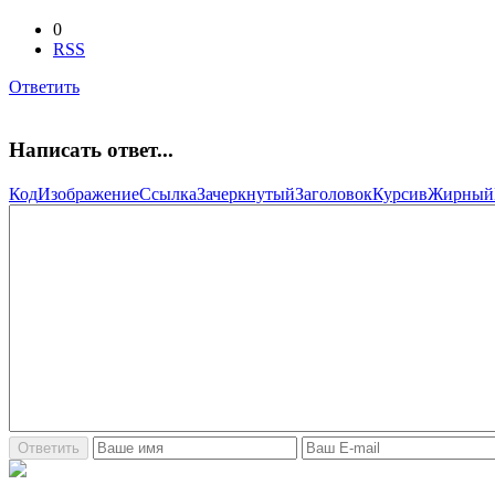
0
RSS
Ответить
Написать ответ...
Код
Изображение
Ссылка
Зачеркнутый
Заголовок
Курсив
Жирный