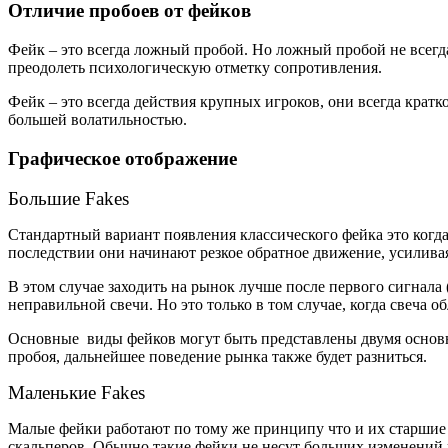
Отличие пробоев от фейков
Фейк – это всегда ложный пробой. Но ложный пробой не всегд
преодолеть психологическую отметку сопротивления.
Фейк – это всегда действия крупных игроков, они всегда кратк
большей волатильностью.
Графическое отображение
Большие Fakes
Стандартный вариант появления классического фейка это когд
последствии они начинают резкое обратное движение, усиливая
В этом случае заходить на рынок лучше после первого сигнала
неправильной свечи. Но это только в том случае, когда свеча 
Основные виды фейков могут быть представлены двумя основны
пробоя, дальнейшее поведение рынка также будет разниться.
Маленькие Fakes
Малые фейки работают по тому же принципу что и их старшие 
скальперов. Обычно такие фейки не несут больших изменений 