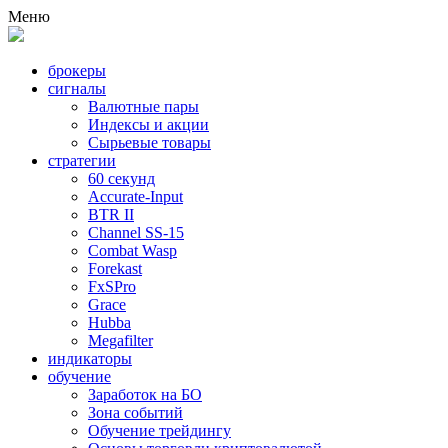
Меню
брокеры
сигналы
Валютные пары
Индексы и акции
Сырьевые товары
стратегии
60 секунд
Accurate-Input
BTR II
Channel SS-15
Combat Wasp
Forekast
FxSPro
Grace
Hubba
Megafilter
индикаторы
обучение
Заработок на БО
Зона событий
Обучение трейдингу