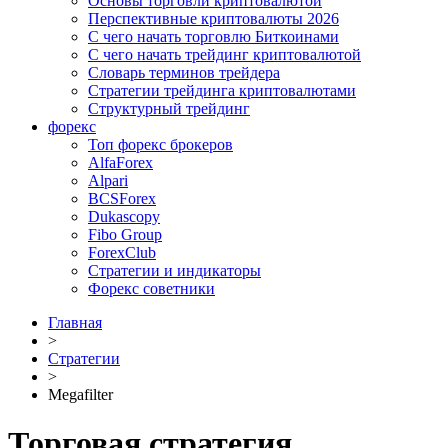
Основы торговли криптовалютой
Перспективные криптовалюты 2026
С чего начать торговлю Биткоинами
С чего начать трейдинг криптовалютой
Словарь терминов трейдера
Стратегии трейдинга криптовалютами
Структурный трейдинг
форекс
Топ форекс брокеров
AlfaForex
Alpari
BСSForex
Dukascopy
Fibo Group
ForexClub
Стратегии и индикаторы
Форекс советники
Главная
>
Стратегии
>
Megafilter
Торговая стратегия