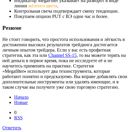
Индикатор MegaFilter указывает на разворот в виде
линии
жёлтого цвета
.
Контрольная свеча подтверждает смену тенденции.
Покупаем опцион
PUT
c ВЭ один час и более.
Резюме
Не стоит говорить, что простота использования и лёгкость в
достижении высоких результатов трейдинга достигается
личным опытом трейдера. Если у вас есть профитная
стратегия, как эта или
Channel SS-15
,
то вы можете терять на
ней деньги в первое время, пока не исследуете её и не
научитесь применять на практике. Стратегия
«Megafilter
»
использует два техинструмента, которые
работают понятно и предсказуемо. Вы вправе добавлять свои
дополнительные инструменты или удалять имеющие, и в
таком случае вы получите уже свою торговую стратегию.
Начало
Новые
0
RSS
Ответить