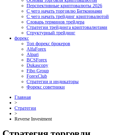
Основы торговли криптовалютой
Перспективные криптовалюты 2026
С чего начать торговлю Биткоинами
С чего начать трейдинг криптовалютой
Словарь терминов трейдера
Стратегии трейдинга криптовалютами
Структурный трейдинг
форекс
Топ форекс брокеров
AlfaForex
Alpari
BСSForex
Dukascopy
Fibo Group
ForexClub
Стратегии и индикаторы
Форекс советники
Главная
>
Стратегии
>
Reverse Investment
Стратегия торговли