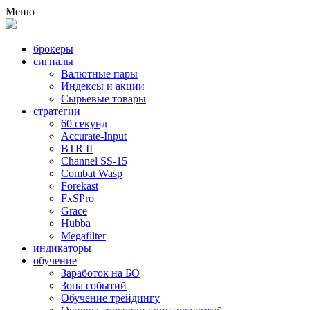
Меню
брокеры
сигналы
Валютные пары
Индексы и акции
Сырьевые товары
стратегии
60 секунд
Accurate-Input
BTR II
Channel SS-15
Combat Wasp
Forekast
FxSPro
Grace
Hubba
Megafilter
индикаторы
обучение
Заработок на БО
Зона событий
Обучение трейдингу