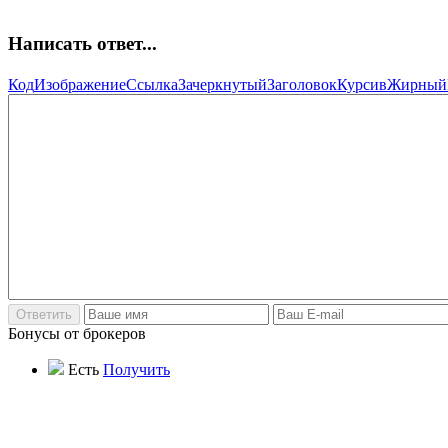
Написать ответ...
Код
Изображение
Ссылка
Зачеркнутый
Заголовок
Курсив
Жирный
Бонусы от брокеров
Есть
Получить