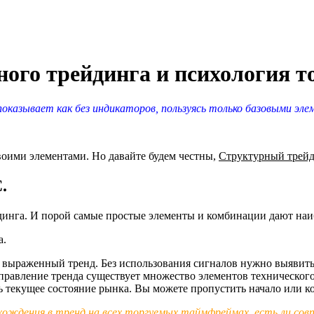
ого трейдинга и психология т
оказывает как без индикаторов, пользуясь только базовыми эле
воими элементами. Но давайте будем честны,
Структурный трейд
.
динга. И порой самые простые элементы и комбинации дают наи
а.
о выраженный тренд. Без использования сигналов нужно выявить
аправление тренда существует множество элементов техническог
 текущее состояние рынка. Вы можете пропустить начало или кон
хождения в тренд на всех торгуемых таймфреймах, есть ли совп