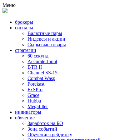
Меню
брокеры
сигналы
Валютные пары
Индексы и акции
Сырьевые товары
стратегии
60 секунд
Accurate-Input
BTR II
Channel SS-15
Combat Wasp
Forekast
FxSPro
Grace
Hubba
Megafilter
индикаторы
обучение
Заработок на БО
Зона событий
Обучение трейдингу