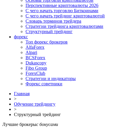
Основы торговли криптовалютой
Перспективные криптовалюты 2026
С чего начать торговлю Биткоинами
С чего начать трейдинг криптовалютой
Словарь терминов трейдера
Стратегии трейдинга криптовалютами
Структурный трейдинг
форекс
Топ форекс брокеров
AlfaForex
Alpari
BСSForex
Dukascopy
Fibo Group
ForexClub
Стратегии и индикаторы
Форекс советники
Главная
>
Обучение трейдингу
>
Структурный трейдинг
Лучшие брокеры
с бонусами