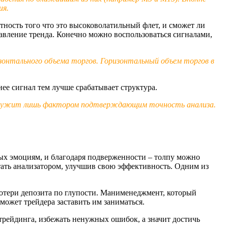
ия.
тность того что это высоковолатильный флет, и сможет ли
авление тренда. Конечно можно воспользоваться сигналами,
зонтального объема торгов. Горизонтальный объем торгов в
ее сигнал тем лучше срабатывает структура.
л служит лишь фактором подтверждающим точность анализа.
ых эмоциям, и благодаря подверженности – толпу можно
тать анализатором, улучшив свою эффективность. Одним из
потери депозита по глупости. Манименеджмент, который
ожет трейдера заставить им заниматься.
трейдинга, избежать ненужных ошибок, а значит достичь