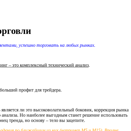
орговли
ментами, успешно торговать на любых рынках.
инг – это комплексный технический анализ
.
больший профит для трейдера.
 является ли это высоковолатильный боковик, коррекция рынка
о анализа. Но наиболее выгодным станет решение использовать
ец тренда, но основу – тело вы зацепите.
адения по ближайшим из них (например М5 и М15). Вполне