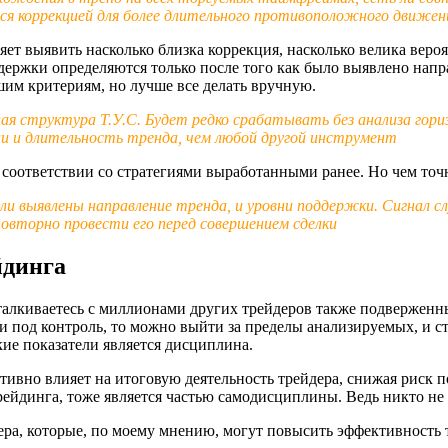
ся коррекцией для более длительного противоположного движен
ет выявить насколько близка коррекция, насколько велика вероя
держки определяются только после того как было выявлено напр
шим критериям, но лучше все делать вручную.
ая структура Т.У.С. Будет редко срабатывать без анализа гори
ии и длительность тренда, чем любой другой инструмент
соответствии со стратегиями выработанными ранее. Но чем точн
ыли выявлены направление тренда, и уровни поддержки. Сигна
повторно провести его перед совершением сделки
йдинга
сталкиваетесь с миллионами других трейдеров также подверженн
ии под контроль, то можно выйти за пределы анализируемых, и с
е показатели является дисциплина.
тивно влияет на итоговую деятельность трейдера, снижая риск 
йдинга, тоже является частью самодисциплины. Ведь никто не м
ра, которые, по моему мнению, могут повысить эффективность 