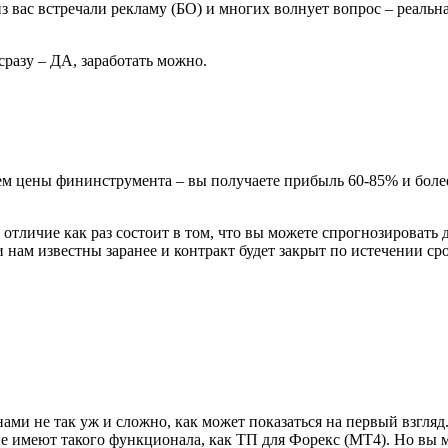
з вас встречали рекламу (БО) и многих волнует вопрос – реаль
сразу – ДА, заработать можно.
 цены фининструмента – вы получаете прибыль 60-85% и более,
Но отличие как раз состоит в том, что вы можете спрогнoзирова
и нам извеcтны заранее и контракт будет закрыт по истечении ср
ми не так уж и сложно, как может показаться на первый взгляд
е имеют такого функционала, как ТП для Форекс (МТ4). Но вы м