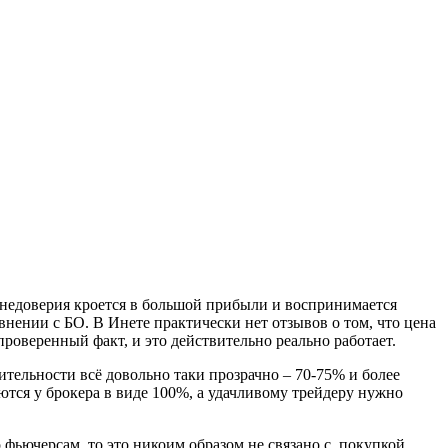
а недоверия кроется в большой прибыли и воспринимается
нении с БО. В Инете практически нет отзывов о том, что цена
роверенный факт, и это действительно реально работает.
ительности всё довольно таки прозрачно – 70-75% и более
ются у брокера в виде 100%, а удачливому трейдеру нужно
фьючерсам, то это никоим образом не связано с покупкой