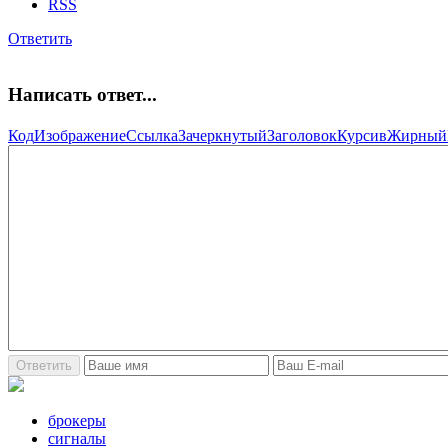
RSS
Ответить
Написать ответ...
Код
Изображение
Ссылка
Зачеркнутый
Заголовок
Курсив
Жирный
брокеры
сигналы