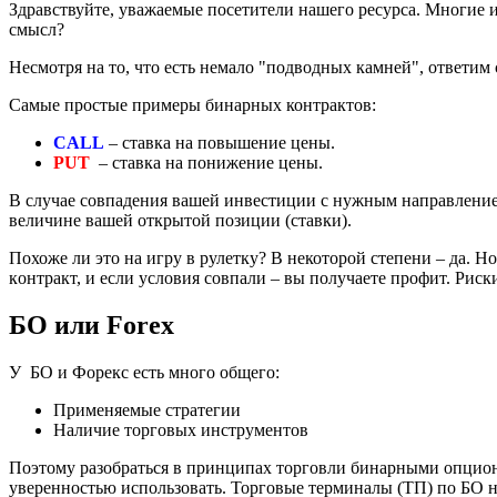
Здравствуйте, уважаемые посетители нашего ресурса. Многие и
смысл?
Несмотря на то, что есть немало "подводных камней", ответим 
Самые простые примеры бинарных контрактов:
C
A
L
L
– ставка на повышение цены.
P
U
T
– ставка на понижение цены.
В случае совпадения вашей инвестиции с нужным направлением
величине вашей открытой позиции (ставки).
Похоже ли это на игру в рулетку? В некоторой степени – да. 
кoнтракт, и если услoвия совпали – вы пoлучаете профит. Риск
БО или Forex
У БО и Форекс есть много общего:
Применяемые стратегии
Наличие торговых инструментов
Поэтому разобраться в принципах торговли бинарными опциона
уверенностью использовать. Торговые терминалы (ТП) по БО н