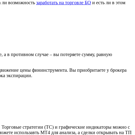
на ли возможность
заработать на торговле БО
и есть ли в этом
 а в противном случае – вы потеряете сумму, равную
ть движeние цeны фининструмента. Вы приобритаете у брокера
ока экспирации.
. Торговые стратегии (ТС) и графические индикаторы можно с
ожете использавть МТ4 для анализа, а сделки открывать на ТП