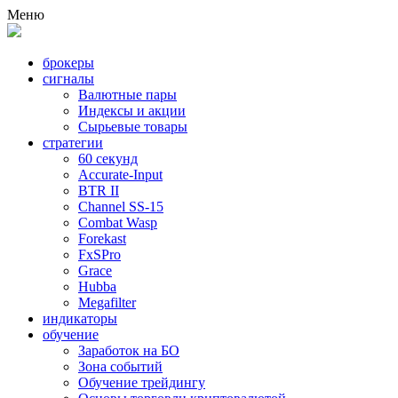
Меню
брокеры
сигналы
Валютные пары
Индексы и акции
Сырьевые товары
стратегии
60 секунд
Accurate-Input
BTR II
Channel SS-15
Combat Wasp
Forekast
FxSPro
Grace
Hubba
Megafilter
индикаторы
обучение
Заработок на БО
Зона событий
Обучение трейдингу