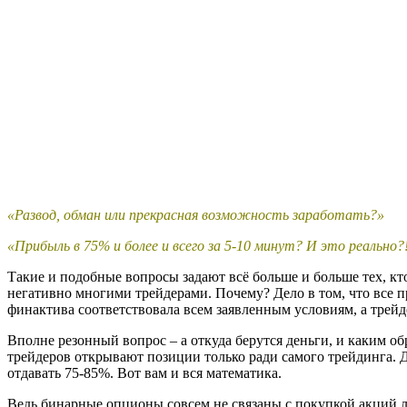
«
Развод, обман или прекрасная возможность заработать?
»
«Прибыль в 75% и более и всего за 5-10 минут? И это реально?
Такие и подобные вопросы задают всё больше и больше тех, к
негативно многими трейдерами. Почему? Дело в том, что все 
финактива соответствовала всем заявленным условиям, а трейд
Вполне резонный вопрос – а откуда берутся деньги, и каким о
трейдеров открывают позиции только ради самого трейдинга. Д
отдавать 75-85%. Вот вам и вся математика.
Ведь бинарные опционы совсем не связаны с покупкой акций л