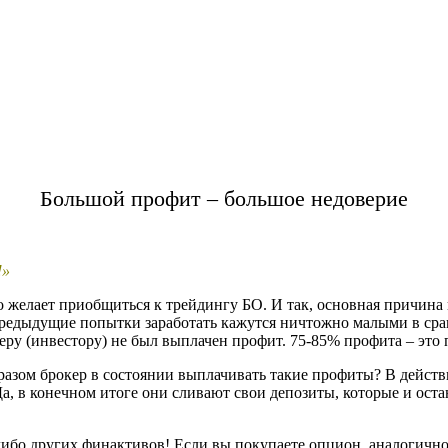
Большой профит – большое недоверие
!»
то желает приобщиться к трейдингу БО. И так, основная причин
предыдущие попытки заработать кажутся ничтожно малыми в срав
еру (инвестору) не был выплачен профит. 75-85% профита – это п
бразом брокер в состоянии выплачивать такие профиты? В действ
а, в конечном итоге они сливают свои депозиты, которые и оста
ибо других финактивов! Если вы покупаете опцион, аналогично 