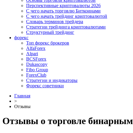
Основы торговли криптовалютой
Перспективные криптовалюты 2026
С чего начать торговлю Биткоинами
С чего начать трейдинг криптовалютой
Словарь терминов трейдера
Стратегии трейдинга криптовалютами
Структурный трейдинг
форекс
Топ форекс брокеров
AlfaForex
Alpari
BСSForex
Dukascopy
Fibo Group
ForexClub
Стратегии и индикаторы
Форекс советники
Главная
>
Отзывы
Отзывы о торговле бинарными