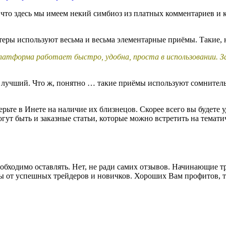
, что здесь мы имеем некий симбиоз из платных комментариев и
еры используют весьма и весьма элементарные приёмы. Такие, н
латформа работает быстро, удобна, проста в использовании. За
о лучший. Что ж, понятно … такие приёмы используют сомнител
ерьте в Инете на наличие их близнецов. Скорее всего вы будете
гут быть и заказные статьи, которые можно встретить на темат
бходимо оставлять. Нет, не ради самих отзывов. Начинающие т
вы от успешных трейдеров и новичков. Хороших Вам профитов, 