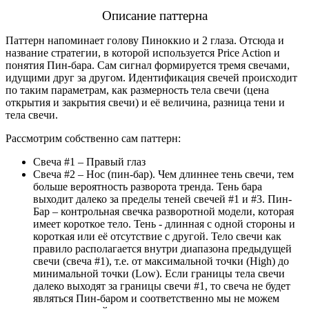
Описание паттерна
Паттерн напоминает голову Пиноккио и 2 глаза. Отсюда и
название стратегии, в которой используется Price Action и
понятия Пин-бара. Сам сигнал формируется тремя свечами,
идущими друг за другом. Идентификация свечей происходит
по таким параметрам, как размерность тела свечи (цена
открытия и закрытия свечи) и её величина, разница тени и
тела свечи.
Рассмотрим собственно сам паттерн:
Свеча #1 – Правый глаз
Свеча #2 – Нос (пин-бар). Чем длиннее тень свечи, тем
больше вероятность разворота тренда. Тень бара
выходит далеко за пределы теней свечей #1 и #3. Пин-
Бар – контрольная свечка разворотной модели, которая
имеет короткое тело. Тень - длинная с одной стороны и
короткая или её отсутствие с другой. Тело свечи как
правило располагается внутри диапазона предыдущей
свечи (свеча #1), т.е. от максимальной точки (High) до
минимальной точки (Low). Если границы тела свечи
далеко выходят за границы свечи #1, то свеча не будет
являться Пин-баром и соответственно мы не можем