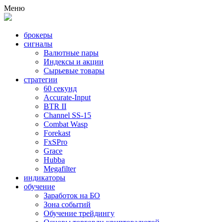
Меню
брокеры
сигналы
Валютные пары
Индексы и акции
Сырьевые товары
стратегии
60 секунд
Accurate-Input
BTR II
Channel SS-15
Combat Wasp
Forekast
FxSPro
Grace
Hubba
Megafilter
индикаторы
обучение
Заработок на БО
Зона событий
Обучение трейдингу