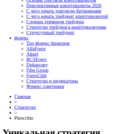
Основы торговли криптовалютой
Перспективные криптовалюты 2026
С чего начать торговлю Биткоинами
С чего начать трейдинг криптовалютой
Словарь терминов трейдера
Стратегии трейдинга криптовалютами
Структурный трейдинг
форекс
Топ форекс брокеров
AlfaForex
Alpari
BСSForex
Dukascopy
Fibo Group
ForexClub
Стратегии и индикаторы
Форекс советники
Главная
>
Стратегии
>
Pinocchio
Уникальная стратегия