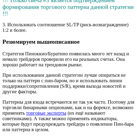
!!! Только свеча #3 является подтверждением
формирования торгового паттерна данной стратегии
!!!
3. Использовать соотношение SL/TP (риск-вознаграждение)
1:2 и более.
Резюмируем вышеописанное
Cтратегия Пиноккио/Буратино появилась много лет назад и
немало трейдеров проверили его на реальных счетах. Она
хорошо работает на трендовом рынке.
При использовании данной стратегии лучше опираться не
только на паттерн с пин-баром, но и использовать линии
поддержки/сопротивления (S/R), время выхода новостей и
другие факторы.
Паттерны для входа встречаются не так уж часто. Поэтому для
торговли бинарными опционами, как и на форексе, возможно
применять
торговые эксперты
(их ещё называют
советниками). А также можно применять индикаторы,
которые будут предупреждать трейдера о появлении Пин-бара
или паттерна в целом.