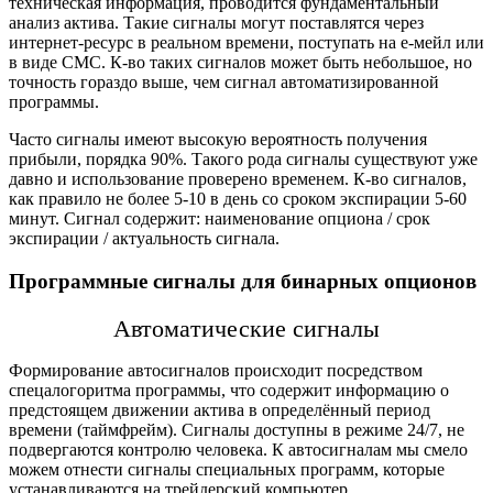
техническая информация, проводится фундаментальный
анализ актива. Такие сигналы могут поставлятся через
интернет-ресурс в рeальном времени, поступать на е-мейл или
в виде СМС. К-во таких сигналов может быть небольшое, но
точность гораздо выше, чем сигнал автоматизированной
программы.
Часто сигналы имеют высокую вероятность получения
прибыли, порядка 90%. Такого рода сигналы существуют уже
давно и использование проверено временем. К-во сигналов,
как правило не более 5-10 в день со сроком экспирации 5-60
минут. Сигнал содержит: наименование опциона / срок
экспирации / актуальность сигнала.
Программные сигналы для бинарных опционов
Автомaтические сигналы
Формирование автосигналов происходит посредством
спецалогоритма программы, что содержит информацию о
предстоящем движении актива в определённый период
времени (таймфрейм). Сигналы доступны в режиме 24/7, не
подвергаются контролю человека. К автосигналам мы смело
можем отнести сигналы специальных программ, которые
устанавливаются на трейдерский компьютер.