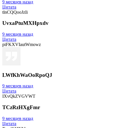
9 месяцев назад
Цитата
tlnCQQooJzIi
UvxaPtuMXHpxdv
9 месяцев назад
Цитата
piFKXVIautWmowz
LWfKhWaOoRpoQJ
9 месяцев назад
Цитата
IXvQkZVGVWT
TCzRzHXgFmr
9 месяцев назад
Цитата