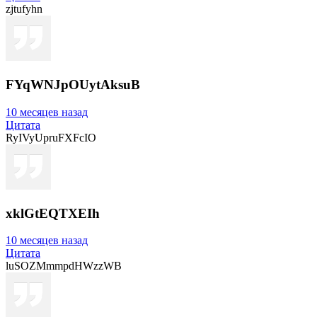
zjtufyhn
FYqWNJpOUytAksuB
10 месяцев назад
Цитата
RyIVyUpruFXFcIO
xklGtEQTXEIh
10 месяцев назад
Цитата
luSOZMmmpdHWzzWB