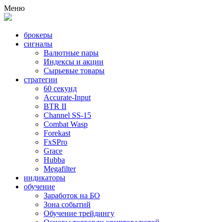
Меню
брокеры
сигналы
Валютные пары
Индексы и акции
Сырьевые товары
стратегии
60 секунд
Accurate-Input
BTR II
Channel SS-15
Combat Wasp
Forekast
FxSPro
Grace
Hubba
Megafilter
индикаторы
обучение
Заработок на БО
Зона событий
Обучение трейдингу