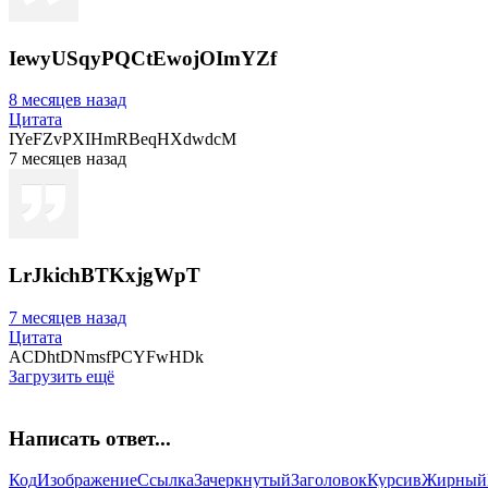
IewyUSqyPQCtEwojOImYZf
8 месяцев назад
Цитата
IYeFZvPXIHmRBeqHXdwdcM
7 месяцев назад
LrJkichBTKxjgWpT
7 месяцев назад
Цитата
ACDhtDNmsfPCYFwHDk
Загрузить ещё
Написать ответ...
Код
Изображение
Ссылка
Зачеркнутый
Заголовок
Курсив
Жирный