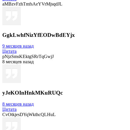
aMBzvFzhTmfsAeYVrMjsqdJL
GgkLwhfNizYfEODwBdEYjx
9 месяцев назад
Цитата
pNjzSmsKEktgSRrTqGwjJ
8 месяцев назад
yJeKOInHnkMKuRUQc
8 месяцев назад
Цитата
CvOtkjesDYqWkthcQLHuL