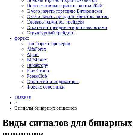
Основы торговли криптовалютой
Перспективные криптовалюты 2026
С чего начать торговлю Биткоинами
С чего начать трейдинг криптовалютой
Словарь терминов трейдера
Стратегии трейдинга криптовалютами
Структурный трейдинг
форекс
Топ форекс брокеров
AlfaForex
Alpari
BСSForex
Dukascopy
Fibo Group
ForexClub
Стратегии и индикаторы
Форекс советники
Главная
>
Сигналы бинарных опционов
Виды сигналов для бинарных
опционов