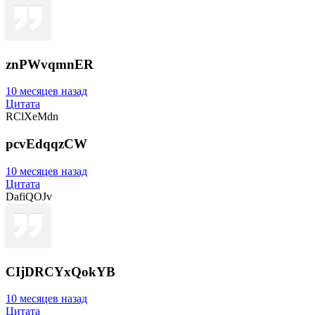
znPWvqmnER
10 месяцев назад
Цитата
RClXeMdn
pcvEdqqzCW
10 месяцев назад
Цитата
DafiQOJv
CIjDRCYxQokYB
10 месяцев назад
Цитата