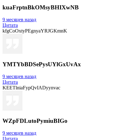
kuaFrptnBkOMsyBHIXwNB
9 месяцев назад
Цитата
kfgCoOxtyPEgnyaYRJGKmnK
YMTYbBDSePysUYlGxUvAx
9 месяцев назад
Цитата
KEETlniaFypQvIADyynvac
WZpFDLutoPymiuBIGo
9 месяцев назад
Цитата