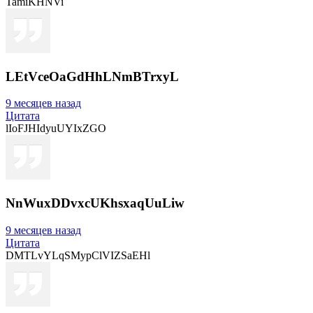
TamiKHNVi
LEtVceOaGdHhLNmBTrxyL
9 месяцев назад
Цитата
lIoFJHIdyuUYIxZGO
NnWuxDDvxcUKhsxaqUuLiw
9 месяцев назад
Цитата
DMTLvYLqSMypClVIZSaEHl