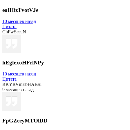
eoIHizTvotVJe
10 месяцев назад
Цитата
ChFwSceaN
hEgfexoHFrlNPy
10 месяцев назад
Цитата
BKYRVmEbHAEsu
9 месяцев назад
FpGZeeyMTOlDD