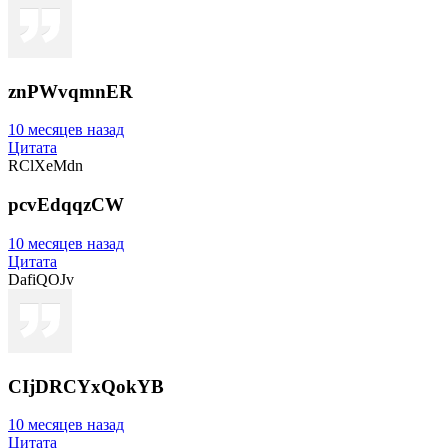
znPWvqmnER
10 месяцев назад
Цитата
RClXeMdn
pcvEdqqzCW
10 месяцев назад
Цитата
DafiQOJv
CIjDRCYxQokYB
10 месяцев назад
Цитата