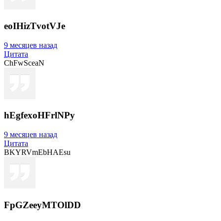
eoIHizTvotVJe
9 месяцев назад
Цитата
ChFwSceaN
hEgfexoHFrlNPy
9 месяцев назад
Цитата
BKYRVmEbHAEsu
FpGZeeyMTOlDD