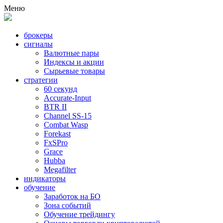
Меню
брокеры
сигналы
Валютные пары
Индексы и акции
Сырьевые товары
стратегии
60 секунд
Accurate-Input
BTR II
Channel SS-15
Combat Wasp
Forekast
FxSPro
Grace
Hubba
Megafilter
индикаторы
обучение
Заработок на БО
Зона событий
Обучение трейдингу