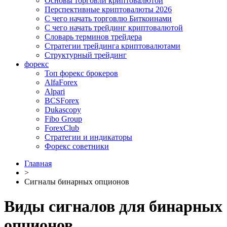
Основы торговли криптовалютой
Перспективные криптовалюты 2026
С чего начать торговлю Биткоинами
С чего начать трейдинг криптовалютой
Словарь терминов трейдера
Стратегии трейдинга криптовалютами
Структурный трейдинг
форекс
Топ форекс брокеров
AlfaForex
Alpari
BСSForex
Dukascopy
Fibo Group
ForexClub
Стратегии и индикаторы
Форекс советники
Главная
>
Сигналы бинарных опционов
Виды сигналов для бинарных
опционов