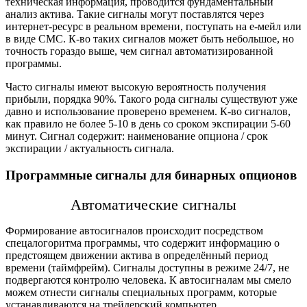
техническая информация, проводится фундаментальный
анализ актива. Такие сигналы могут поставлятся через
интернет-ресурс в рeальном времени, поступать на е-мейл или
в виде СМС. К-во таких сигналов может быть небольшое, но
точность гораздо выше, чем сигнал автоматизированной
программы.
Часто сигналы имеют высокую вероятность получения
прибыли, порядка 90%. Такого рода сигналы существуют уже
давно и использование проверено временем. К-во сигналов,
как правило не более 5-10 в день со сроком экспирации 5-60
минут. Сигнал содержит: наименование опциона / срок
экспирации / актуальность сигнала.
Программные сигналы для бинарных опционов
Автомaтические сигналы
Формирование автосигналов происходит посредством
спецалогоритма программы, что содержит информацию о
предстоящем движении актива в определённый период
времени (таймфрейм). Сигналы доступны в режиме 24/7, не
подвергаются контролю человека. К автосигналам мы смело
можем отнести сигналы специальных программ, которые
устанавливаются на трейдерский компьютер.