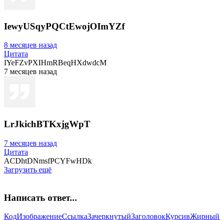
IewyUSqyPQCtEwojOImYZf
8 месяцев назад
Цитата
IYeFZvPXIHmRBeqHXdwdcM
7 месяцев назад
LrJkichBTKxjgWpT
7 месяцев назад
Цитата
ACDhtDNmsfPCYFwHDk
Загрузить ещё
Написать ответ...
Код
Изображение
Ссылка
Зачеркнутый
Заголовок
Курсив
Жирный