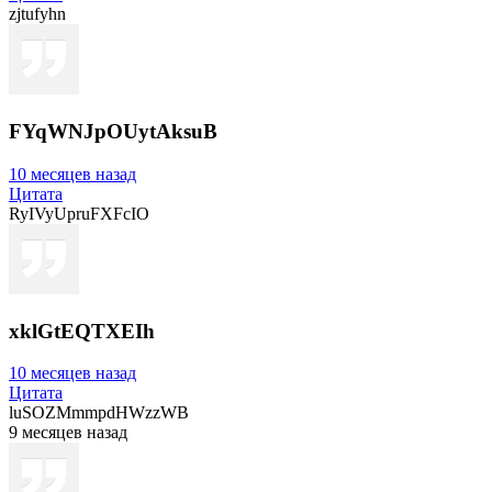
zjtufyhn
FYqWNJpOUytAksuB
10 месяцев назад
Цитата
RyIVyUpruFXFcIO
xklGtEQTXEIh
10 месяцев назад
Цитата
luSOZMmmpdHWzzWB
9 месяцев назад