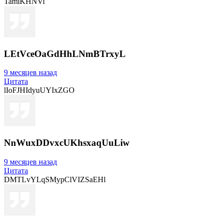
TamiKHNVi
LEtVceOaGdHhLNmBTrxyL
9 месяцев назад
Цитата
lIoFJHIdyuUYIxZGO
NnWuxDDvxcUKhsxaqUuLiw
9 месяцев назад
Цитата
DMTLvYLqSMypClVIZSaEHl