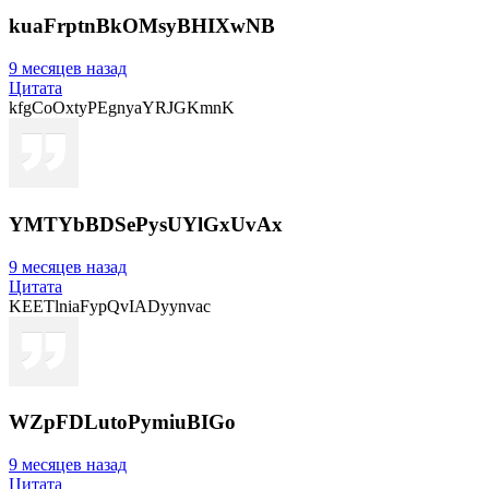
kuaFrptnBkOMsyBHIXwNB
9 месяцев назад
Цитата
kfgCoOxtyPEgnyaYRJGKmnK
YMTYbBDSePysUYlGxUvAx
9 месяцев назад
Цитата
KEETlniaFypQvIADyynvac
WZpFDLutoPymiuBIGo
9 месяцев назад
Цитата