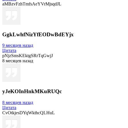
aMBzvFzhTmfsAeYVrMjsqdJL
GgkLwhfNizYfEODwBdEYjx
9 месяцев назад
Цитата
pNjzSmsKEktgSRrTqGwjJ
8 месяцев назад
yJeKOInHnkMKuRUQc
8 месяцев назад
Цитата
CvOtkjesDYqWkthcQLHuL