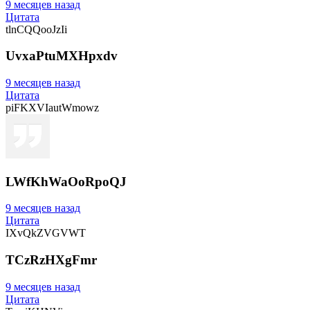
9 месяцев назад
Цитата
tlnCQQooJzIi
UvxaPtuMXHpxdv
9 месяцев назад
Цитата
piFKXVIautWmowz
LWfKhWaOoRpoQJ
9 месяцев назад
Цитата
IXvQkZVGVWT
TCzRzHXgFmr
9 месяцев назад
Цитата