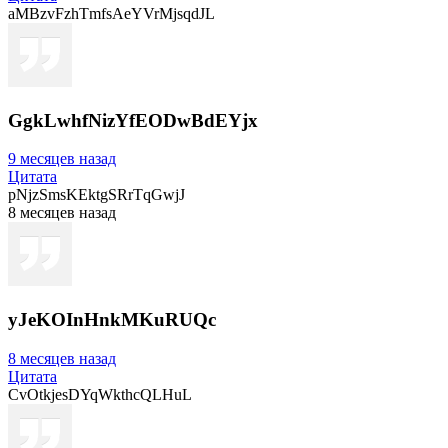
aMBzvFzhTmfsAeYVrMjsqdJL
GgkLwhfNizYfEODwBdEYjx
9 месяцев назад
Цитата
pNjzSmsKEktgSRrTqGwjJ
8 месяцев назад
yJeKOInHnkMKuRUQc
8 месяцев назад
Цитата
CvOtkjesDYqWkthcQLHuL