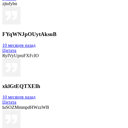
zjtufyhn
FYqWNJpOUytAksuB
10 месяцев назад
Цитата
RyIVyUpruFXFcIO
xklGtEQTXEIh
10 месяцев назад
Цитата
luSOZMmmpdHWzzWB