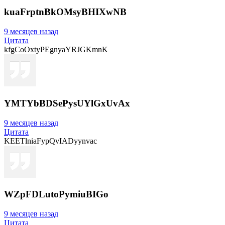
kuaFrptnBkOMsyBHIXwNB
9 месяцев назад
Цитата
kfgCoOxtyPEgnyaYRJGKmnK
YMTYbBDSePysUYlGxUvAx
9 месяцев назад
Цитата
KEETlniaFypQvIADyynvac
WZpFDLutoPymiuBIGo
9 месяцев назад
Цитата