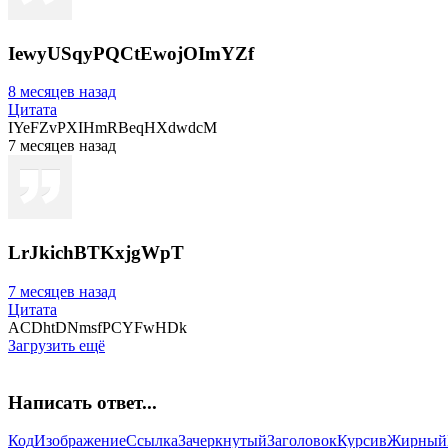
IewyUSqyPQCtEwojOImYZf
8 месяцев назад
Цитата
IYeFZvPXIHmRBeqHXdwdcM
7 месяцев назад
LrJkichBTKxjgWpT
7 месяцев назад
Цитата
ACDhtDNmsfPCYFwHDk
Загрузить ещё
Написать ответ...
Код
Изображение
Ссылка
Зачеркнутый
Заголовок
Курсив
Жирный