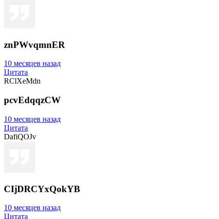
znPWvqmnER
10 месяцев назад
Цитата
RClXeMdn
pcvEdqqzCW
10 месяцев назад
Цитата
DafiQOJv
CIjDRCYxQokYB
10 месяцев назад
Цитата