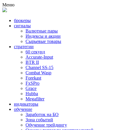
Меню
брокеры
сигналы
Валютные пары
Индексы и акции
Сырьевые товары
стратегии
60 секунд
Accurate-Input
BTR II
Channel SS-15
Combat Wasp
Forekast
FxSPro
Grace
Hubba
Megafilter
индикаторы
обучение
Заработок на БО
Зона событий
Обучение трейдингу