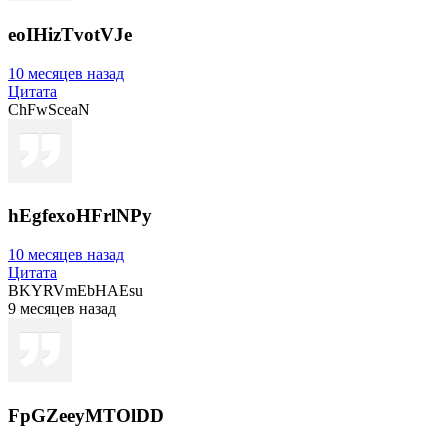
eoIHizTvotVJe
10 месяцев назад
Цитата
ChFwSceaN
hEgfexoHFrlNPy
10 месяцев назад
Цитата
BKYRVmEbHAEsu
9 месяцев назад
FpGZeeyMTOlDD