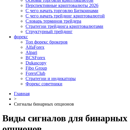
Основы торговли криптовалютой
Перспективные криптовалюты 2026
С чего начать торговлю Биткоинами
С чего начать трейдинг криптовалютой
Словарь терминов трейдера
Стратегии трейдинга криптовалютами
Структурный трейдинг
форекс
Топ форекс брокеров
AlfaForex
Alpari
BСSForex
Dukascopy
Fibo Group
ForexClub
Стратегии и индикаторы
Форекс советники
Главная
>
Сигналы бинарных опционов
Виды сигналов для бинарных
опционов