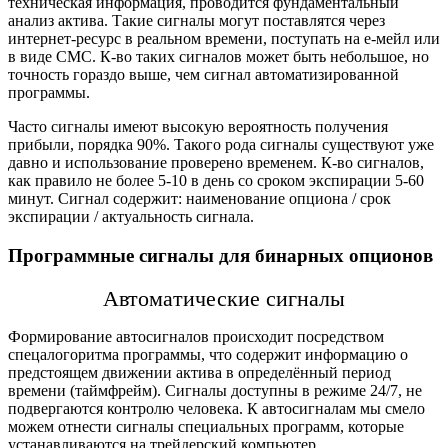
техническая информация, проводится фундаментальный
анализ актива. Такие сигналы могут поставлятся через
интернет-ресурс в рeальном времени, поступать на е-мейл или
в виде СМС. К-во таких сигналов может быть небольшое, но
точность гораздо выше, чем сигнал автоматизированной
программы.
Часто сигналы имеют высокую вероятность получения
прибыли, порядка 90%. Такого рода сигналы существуют уже
давно и использование проверено временем. К-во сигналов,
как правило не более 5-10 в день со сроком экспирации 5-60
минут. Сигнал содержит: наименование опциона / срок
экспирации / актуальность сигнала.
Программные сигналы для бинарных опционов
Автомaтические сигналы
Формирование автосигналов происходит посредством
спецалогоритма программы, что содержит информацию о
предстоящем движении актива в определённый период
времени (таймфрейм). Сигналы доступны в режиме 24/7, не
подвергаются контролю человека. К автосигналам мы смело
можем отнести сигналы специальных программ, которые
устанавливаются на трейдерский компьютер.