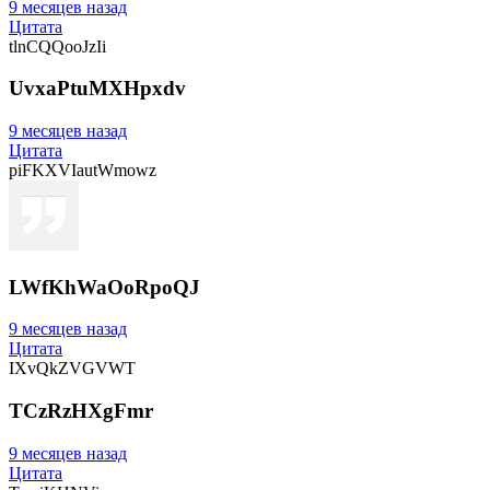
9 месяцев назад
Цитата
tlnCQQooJzIi
UvxaPtuMXHpxdv
9 месяцев назад
Цитата
piFKXVIautWmowz
LWfKhWaOoRpoQJ
9 месяцев назад
Цитата
IXvQkZVGVWT
TCzRzHXgFmr
9 месяцев назад
Цитата