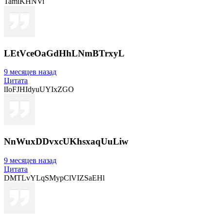
TamiKHNVi
LEtVceOaGdHhLNmBTrxyL
9 месяцев назад
Цитата
lIoFJHIdyuUYIxZGO
NnWuxDDvxcUKhsxaqUuLiw
9 месяцев назад
Цитата
DMTLvYLqSMypClVIZSaEHl