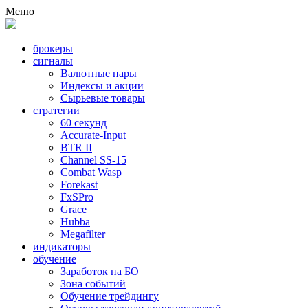
Меню
брокеры
сигналы
Валютные пары
Индексы и акции
Сырьевые товары
стратегии
60 секунд
Accurate-Input
BTR II
Channel SS-15
Combat Wasp
Forekast
FxSPro
Grace
Hubba
Megafilter
индикаторы
обучение
Заработок на БО
Зона событий
Обучение трейдингу