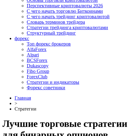
Основы торговли криптовалютой
Перспективные криптовалюты 2026
С чего начать торговлю Биткоинами
С чего начать трейдинг криптовалютой
Словарь терминов трейдера
Стратегии трейдинга криптовалютами
Структурный трейдинг
форекс
Топ форекс брокеров
AlfaForex
Alpari
BСSForex
Dukascopy
Fibo Group
ForexClub
Стратегии и индикаторы
Форекс советники
Главная
>
Стратегии
Лучшие торговые стратегии
для бинарных опционов