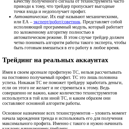
качеству полученного сигнала от техинструмента часто
приводи к тому, что трейдер пропускает выгодные
точки входа и недополучает профит.
Автоматические
. Их ещё называют механическими,
или ЕА –
эксперт/робот/советник
. Представляет собой
исполняющий программный модуль, который работает
по заложенному алгоритму полностью в
автоматическом режиме. В этом случае трейдер должен
четко понимать алгоритм работы такого эксперта, чтобы
быть готовым вмешаться в его работу в любое время.
Трейдинг на реальных аккаунтах
Имея в своем арсенале профитную ТС, нельзя рассчитывать
на постоянно получаемый профит. ТС это лишь половина
успеха. Никакая ТС не поможет трейдеру заработать деньги,
если он этого не желает и не стремиться к этому. Ведь
совершенно не важно, какое количество техинструментов
используется в той или иной ТС, и каким образом они
составляют основной алгоритм работы.
Основное назначение всех техинструментов – уловить момент
начала зарождения тренда и использовать его для получения
максимального профита. Именно с такого и нужно начинать
каждому начинающему трейдеру.